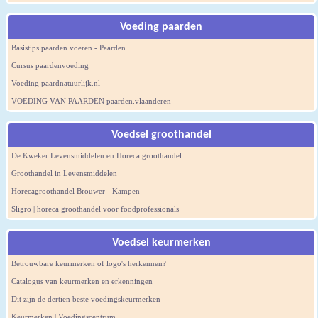
Voeding paarden
Basistips paarden voeren - Paarden
Cursus paardenvoeding
Voeding paardnatuurlijk.nl
VOEDING VAN PAARDEN paarden.vlaanderen
Voedsel groothandel
De Kweker Levensmiddelen en Horeca groothandel
Groothandel in Levensmiddelen
Horecagroothandel Brouwer - Kampen
Sligro | horeca groothandel voor foodprofessionals
Voedsel keurmerken
Betrouwbare keurmerken of logo's herkennen?
Catalogus van keurmerken en erkenningen
Dit zijn de dertien beste voedingskeurmerken
Keurmerken | Voedingscentrum