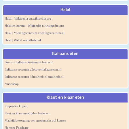
Halal
Halal - Wikipedia en.wikipedia.org
Halal en haram - Wikipedia nl.wikipedia.org
Halal | Voedingscentrum voedingscentrum.nl
Halal | Wahid wahidhalal.nl
Italiaans eten
Bacco - Italiaans Restaurant bacco.nl
Italiaanse recepten allesoveritaliaanseten.nl
Italiaanse recepten | Smulweb.nl smulweb.nl
Smartshop
Klant en klaar eten
Ibuprofen kopen
Kant en klaar maaltijden bestellen
Maaltijdbezorging: een groeimarkt vol kansen
Normec Foodcare