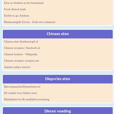
Eten en drinken in het buitenland
Food clinical trials
Koffie to go Arnhem
Restaurantgids Eet.nu - Zoek een restaurant
Chinees eten
Chinees eten thuisbezorgd.nl
Chinees recepten | Smulweb.nl
Chinese keuken - Wikipedia
Chinese recepten recepten.net
Jasmine palace nieuws
Diepvries eten
Barcompanykoffiemachines.nl
Dé winkel voor lekker eten!
Maaltijdservice & maaltijdvoorziening
Dieren voeding