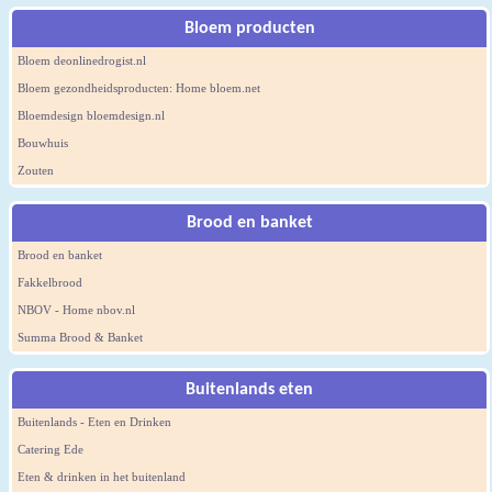
Bloem producten
Bloem deonlinedrogist.nl
Bloem gezondheidsproducten: Home bloem.net
Bloemdesign bloemdesign.nl
Bouwhuis
Zouten
Brood en banket
Brood en banket
Fakkelbrood
NBOV - Home nbov.nl
Summa Brood & Banket
Buitenlands eten
Buitenlands - Eten en Drinken
Catering Ede
Eten & drinken in het buitenland