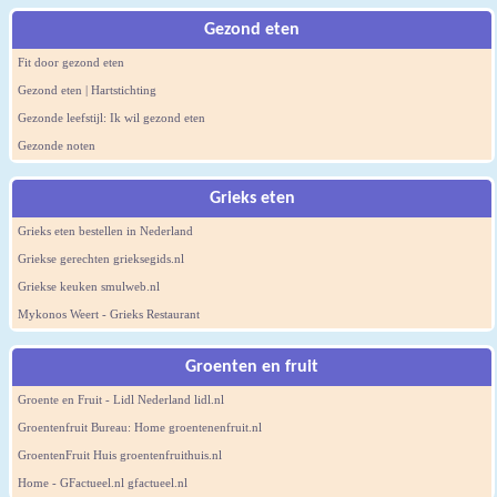
Gezond eten
Fit door gezond eten
Gezond eten | Hartstichting
Gezonde leefstijl: Ik wil gezond eten
Gezonde noten
Grieks eten
Grieks eten bestellen in Nederland
Griekse gerechten grieksegids.nl
Griekse keuken smulweb.nl
Mykonos Weert - Grieks Restaurant
Groenten en fruit
Groente en Fruit - Lidl Nederland lidl.nl
Groentenfruit Bureau: Home groentenenfruit.nl
GroentenFruit Huis groentenfruithuis.nl
Home - GFactueel.nl gfactueel.nl