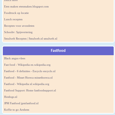
Dutch store
Eten maken etenmaken.blogspot.com
Foodtruck op locatie
Lunch recepten
Recepten voor avondeten
Schooltv: Spijsvertering
Smulweb Recepten | Smulweb.nl smulweb.nl
Fastfood
Black angus vlees
Fast food - Wikipedia en.wikipedia.org
Fastfood - 6 definities - Encyclo encyclo.nl
Fastfood - Misset Horeca missethoreca.nl
Fastfood - Wikipedia nl.wikipedia.org
Fastfood Support: Home fastfoodsupport.nl
Hotdogs.nl
JPM Fastfood jpmfastfood.nl
Koffie to go Arnhem