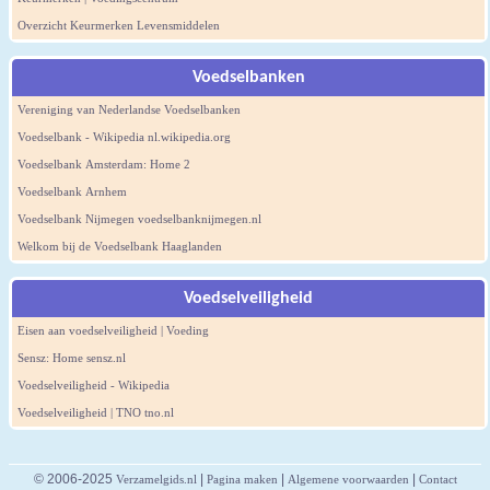
Overzicht Keurmerken Levensmiddelen
Voedselbanken
Vereniging van Nederlandse Voedselbanken
Voedselbank - Wikipedia nl.wikipedia.org
Voedselbank Amsterdam: Home 2
Voedselbank Arnhem
Voedselbank Nijmegen voedselbanknijmegen.nl
Welkom bij de Voedselbank Haaglanden
Voedselveiligheid
Eisen aan voedselveiligheid | Voeding
Sensz: Home sensz.nl
Voedselveiligheid - Wikipedia
Voedselveiligheid | TNO tno.nl
© 2006-2025
|
|
|
Verzamelgids.nl
Pagina maken
Algemene voorwaarden
Contact