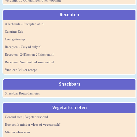
Vergelijk 33 Opleidingen over Voeding
Recepten
Allerhande - Recepten ah.nl
Catering Ede
Courgettesoep
Recepten - Culy.nl culy.nl
Recepten | 24Kitchen 24kitchen.nl
Recepten | Smulweb.nl smulweb.nl
Vind een lekker recept
Snackbars
Snackbar Rotterdam eten
Vegetarisch eten
Gezond eten | Vegetariersbond
Hoe eet ik minder vlees of vegetarisch?
Minder vlees eten